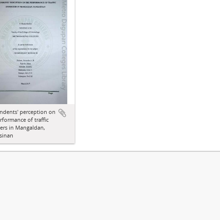
ndents' perception on
rformance of traffic
ers in Mangaldan,
sinan