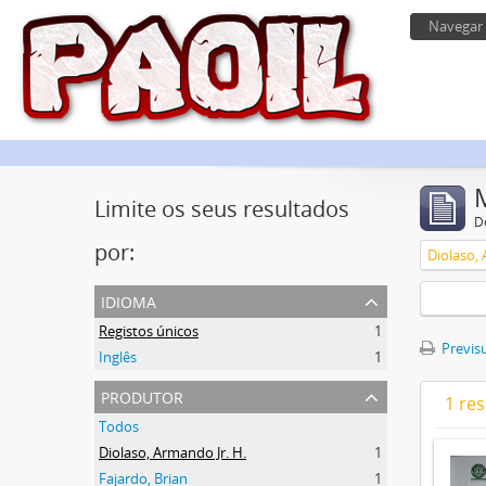
Navegar
Limite os seus resultados
D
por:
Diolaso, 
idioma
Registos únicos
1
Previsu
Inglês
1
produtor
1 re
Todos
Diolaso, Armando Jr. H.
1
Fajardo, Brian
1