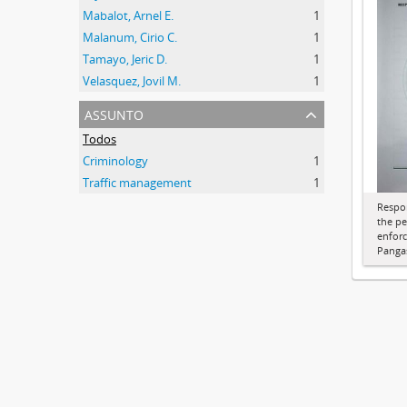
Mabalot, Arnel E.
1
Malanum, Cirio C.
1
Tamayo, Jeric D.
1
Velasquez, Jovil M.
1
assunto
Todos
Criminology
1
Traffic management
1
Respo
the pe
enforc
Panga