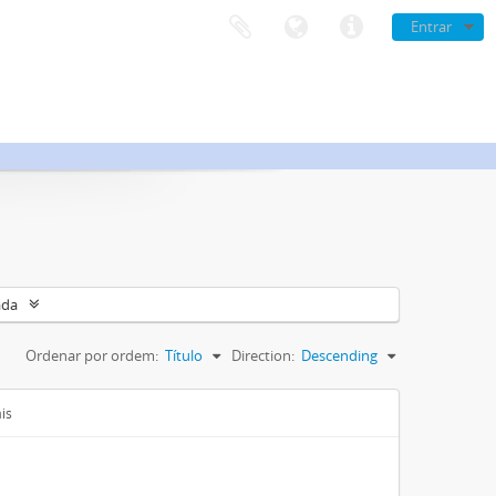
Entrar
ada
Ordenar por ordem:
Título
Direction:
Descending
is